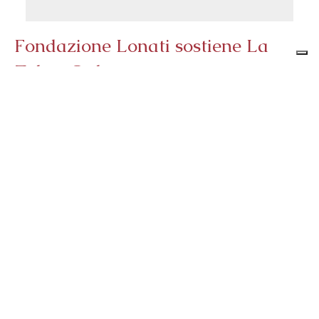
Fondazione Lonati sostiene La
Zebra Onlus
Fondazione Adele e Cav. Francesco Lonati sostiene
l'Associazione La Zebra Onlus.