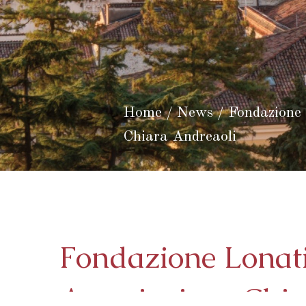
Home
/
News
/
Fondazione 
Chiara Andreaoli
Fondazione Lonati
Associazione Chia